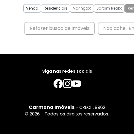
Venda
Residenciais
Maringá
Jardim Real
Re
Refazer busca de imóveis
Não achei. E
Siga nas redes sociais
Carmona Imóveis
- CRECI J9962
© 2026 - Todos os direitos reservados.