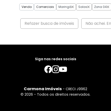
Venda
Comerciais
Maringá
Salas
Zona 04
Refazer busca de imóveis
Não achei. E
Siga nas redes sociais
Carmona Imóveis
- CRECI J9962
© 2026 - Todos os direitos reservados.