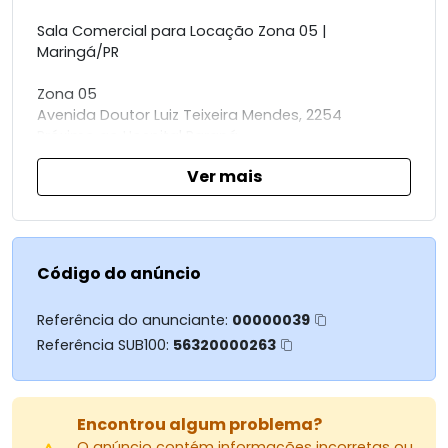
Sala Comercial para Locação Zona 05 |
Maringá/PR
Zona 05
Avenida Doutor Luiz Teixeira Mendes, 2254
Próximo ao Hospital Paraná
Maringá
Ver mais
Informações do Imóvel:
* 307 m² de área privativa
* Pé direito duplo
Código do anúncio
* Mezanino
* 3 banheiros
Referência do anunciante:
00000039
* 4 vagas descobertas
Referência SUB100:
56320000263
* Face Sul
* Meio de quadra
* Construção nova (2025)
Encontrou algum problema?
Ideal para:
O anúncio contém informações incorretas ou