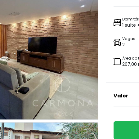
Dormitór
1 suíte
Vagas
2
Área do 
267,00
Valor