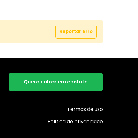
mércios, áreas de lazer e serviços
. Um endereço que une tranquilidade e
ia.
o: R$ 1.150.000,00
Reportar erro
oportunidade para morar ou investir em
 com grande valorização.
 visita e venha conhecer de perto este
rível.
 lar no Jardim Iguaçú está esperando por
Quero entrar em contato
Termos de uso
Política de privacidade