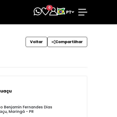
0
PT
Voltar
Compartilhar
guaçu
ro Benjamin Fernandes Dias
açu, Maringá - PR