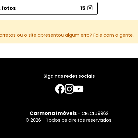
escolas, co
 fotos
15
essenciais
conveniênc
Investiment
rretas ou o site apresentou algum erro? Fale com a gente.
Excelente 
uma região
Agende sua
sobrado inc
O seu novo
Siga nas redes sociais
você!
Carmona Imóveis
- CRECI J9962
© 2026 - Todos os direitos reservados.