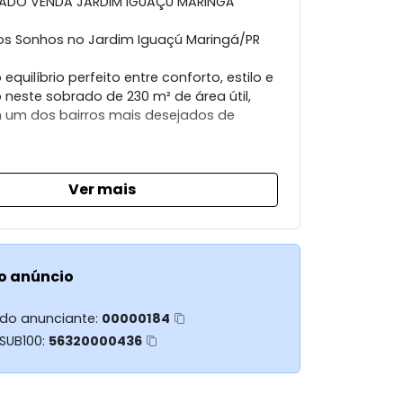
ADO VENDA JARDIM IGUAÇU MARINGÁ
s Sonhos no Jardim Iguaçú Maringá/PR
equilíbrio perfeito entre conforto, estilo e
 neste sobrado de 230 m² de área útil,
 um dos bairros mais desejados de
do imóvel:
Ver mais
ios, sendo 1 suíte espaçosa
s bem distribuídos
o anúncio
amplos, modernos e integrados
 do anunciante:
00000184
nsado para oferecer praticidade e
 SUB100:
56320000436
à sua família
 privilegiada:
 do Jardim Iguaçú, com fácil acesso a