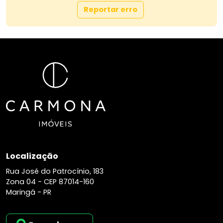
Reportar erro
Potencial de Investimento
* Região com alta valorização imobiliária
* Excelente oportunidade para **moradia ou
retorno financeiro
* Ideal para projetos arquitetônicos
personalizados
Qualidade de Vida
* Ambiente tranquilo, seguro e acolhedor
* Estrutura ideal para viver com bem-estar e
exclusividade
Localização
* Perfeito para famílias e quem busca sossego
sem abrir mão da conveniência urbana
Rua José do Patrocínio, 183
Zona 04 -
CEP 87014-160
Agende Sua Visita
Maringá - PR
* Conheça de perto o Condomínio Ilha Aruna
* Seu novo projeto de vida começa aqui!