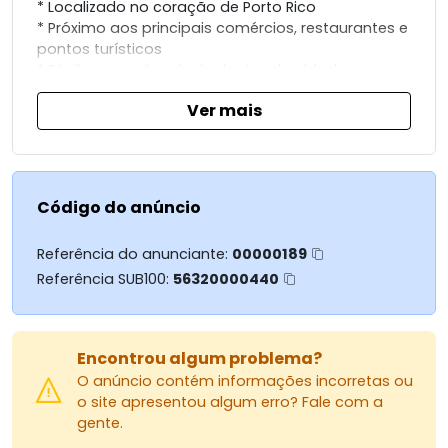
* Localizado no coração de Porto Rico
* Próximo aos principais comércios, restaurantes e
pontos turísticos
* Fácil acesso às principais vias da cidade
Ver mais
Detalhes do Terreno
* Área ampla, ideal para construção de residência
de alto padrão
Código do anúncio
* Excelente opção para quem busca conforto,
praticidade e valorização
Referência do anunciante:
00000189
Referência SUB100:
56320000440
Condomínio de Alto Padrão
* Ilha Aruna: empreendimento moderno e
Encontrou algum problema?
sofisticado
O anúncio contém informações incorretas ou
* Segurança 24h, portaria e controle de acesso
o site apresentou algum erro? Fale com a
* Áreas comuns com paisagismo, lazer e
gente.
convivência