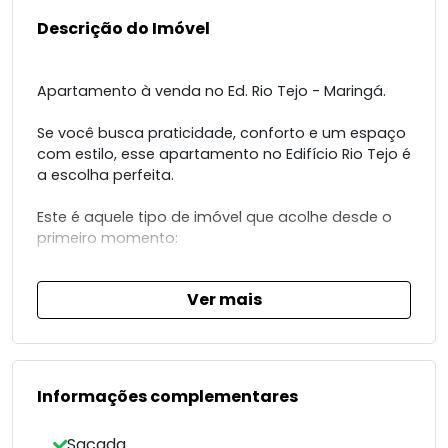
Descrição do Imóvel
Apartamento à venda no Ed. Rio Tejo - Maringá.
Se você busca praticidade, conforto e um espaço
com estilo, esse apartamento no Edifício Rio Tejo é
a escolha perfeita.
Este é aquele tipo de imóvel que acolhe desde o
primeiro momento:
(Imagens ilustrativas, o imóvel não possui mobília)
Ver mais
2 dormitórios (sendo 1 suíte)
Banheiro social
Sala de estar aconchegante
Cozinha americana integrada
Informações complementares
Área de serviço funcional
Sacada