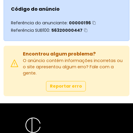
Código do anúncio
Localização estratégica
Rua Ernesto Polizelli, 140 Vila Bosque, Maringá/PR
Referência do anunciante:
00000196
Referência SUB100:
56320000447
Você estará em uma região privilegiada da
cidade:
Encontrou algum problema?
Aproximadamente 7 minutos do Parque do Ingá
Cerca de 1 km da UniCesumar
O anúncio contém informações incorretas ou
o site apresentou algum erro? Fale com a
Além disso, próximo à Av. São Paulo, com fácil
gente.
acesso a mercados, comércios e serviços.
Reportar erro