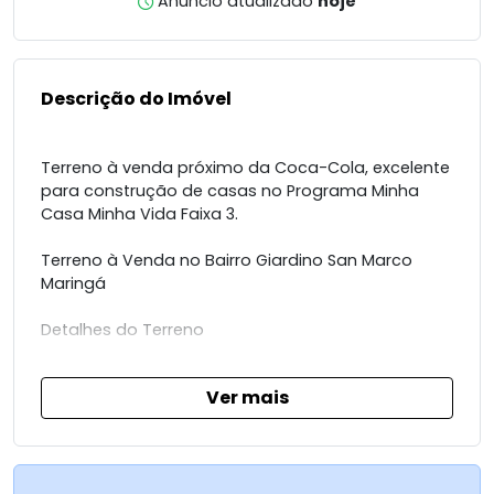
Anúncio atualizado
hoje
Descrição do Imóvel
Terreno à venda próximo da Coca-Cola, excelente
para construção de casas no Programa Minha
Casa Minha Vida Faixa 3.
Terreno à Venda no Bairro Giardino San Marco
Maringá
Detalhes do Terreno
* Área total: 200,00 m²
Ver mais
* Frente: 08,00 m
* Profundidade: 25,00 m
* Topografia ideal para construção residencial
Potencial de Uso