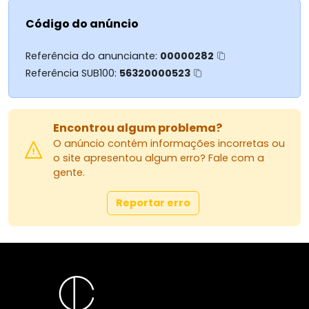
* Rua asfaltada, com fácil acesso a comércios e
Código do anúncio
serviços
* Imóvel regularizado, pronto para financiamento
Referência do anunciante:
00000282
Áreas do imóvel:
Referência SUB100:
56320000523
* Área construída (privativa): 99,65 metros
quadrados
* Área total do terreno:** 150,00 metros quadrados
Encontrou algum problema?
O anúncio contém informações incorretas ou
o site apresentou algum erro? Fale com a
gente.
Reportar erro