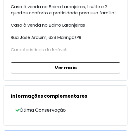
Casa à venda no Bairro Laranjeiras, 1 suíte e 2
quartos conforto e praticidade para sua família!
Casa à venda no Bairro Laranjeiras
Rua José Arduim, 638 Maringá/PR
Características do Imóvel:
* 1 suíte + 2 quartos
Ver mais
* Sala ampla e bem ventilada
* Cozinha funcional
* Banheiro social
* Lavanderia coberta
* Quintal nos fundos
Informações complementares
* Garagem para 2 carros
Ótima Conservação
Diferenciais:
* Localização tranquila e residencial