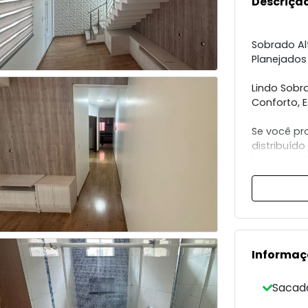
Descrição
Sobrado Al
Planejados
Lindo Sobr
Conforto, E
Se você p
distribuíd
bairro Impé
valoriza co
Com 150 m²
detalhe fo
qualidade 
Destaques 
Informaç
Sistema de
Sacad
garantida e