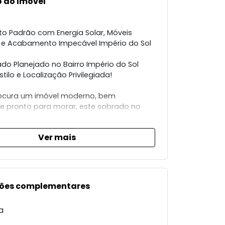
 do Imóvel
to Padrão com Energia Solar, Móveis
 e Acabamento Impecável Império do Sol
ado Planejado no Bairro Império do Sol
stilo e Localização Privilegiada!
rocura um imóvel moderno, bem
o e pronto para morar, este sobrado no
rio do Sol é a escolha ideal para quem
nforto, praticidade e bom gosto.
Ver mais
 de terreno e 150 m² de construção, cada
i pensado para oferecer o máximo em
de vida.
do Imóvel:
ões complementares
 energia fotovoltaica economia
a
 sustentabilidade no dia a dia.