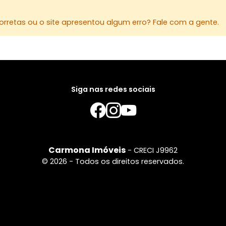
Quarto sup
rretas ou o site apresentou algum erro? Fale com a gente.
escritório,
persianas,
verdadeiro 
Localização
Situado no 
tranquila 
Siga nas redes sociais
farmácias,
poucos min
Um lugar p
comodidad
Carmona Imóveis
- CRECI J9962
© 2026 - Todos os direitos reservados.