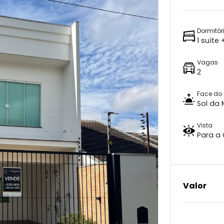
Dormitór
1 suíte
Vagas
2
Face do 
Sol da
Vista
Para a
Valor