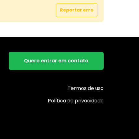
erior totalmente mobiliado, com closet,
Reportar erro
 bancadas, painéis, cabeceiras, pendentes,
 ar-condicionado e amplo banheiro um
refúgio de conforto e estilo.
 privilegiada:
bairro Império do Sol, uma região
e muito bem estruturada, com escolas,
Quero entrar em contato
 mercados e comércios essenciais a
utos de casa.
erfeito para viver com segurança e
e!
Termos de uso
Política de privacidade