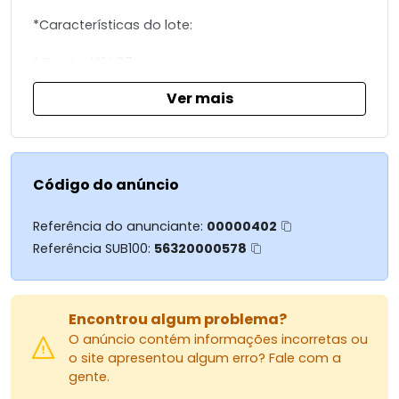
*Características do lote:
* Frente: **14,07 m
* Fundo: **16,41 m
Ver mais
* Laterais: **30 m
* Terreno amplo e bem distribuído
* Possibilidade de projeto moderno com excelente
aproveitamento de áreas
Código do anúncio
**Diferenciais do condomínio:
Referência do anunciante:
00000402
* Segurança 24h
Referência SUB100:
56320000578
* Portaria com controle de acesso
* Estrutura completa de lazer
* Áreas verdes e paisagismo planejado
* Excelente padrão de construções
Encontrou algum problema?
O anúncio contém informações incorretas ou
*Localização privilegiada:
o site apresentou algum erro? Fale com a
gente.
* Condomínio Alphaville Maringá