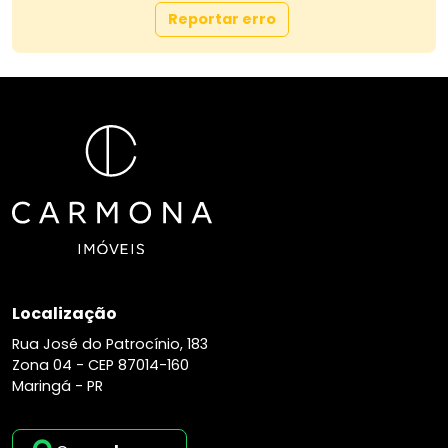
* Região valorizada e de alta demanda
Reportar erro
* Próximo a áreas comerciais, serviços e vias de
fácil acesso
*Ideal para quem busca exclusividade, segurança
e qualidade de vida.**
**Entre em contato para mais informações ou
agendar uma visita.**
Localização
Rua José do Patrocínio, 183
Zona 04 -
CEP 87014-160
Maringá - PR