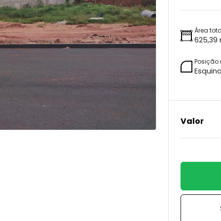
Área tota
625,39
Posição
Esquin
Valor