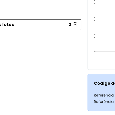
s fotos
2
Código d
Referência
Referência