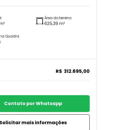
l
Área do terreno
 m²
625,39 m²
 na Quadra
a
R$ 312.695,00
Contato por Whatsapp
Solicitar mais informações