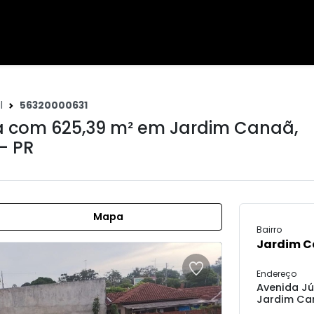
l
56320000631
 com 625,39 m² em
Jardim Canaã
,
- PR
Mapa
Bairro
Jardim 
Endereço
Avenida Jú
Jardim Can