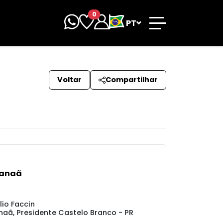
0
PT
Voltar
Compartilhar
Canaã
lio Faccin
aã, Presidente Castelo Branco - PR