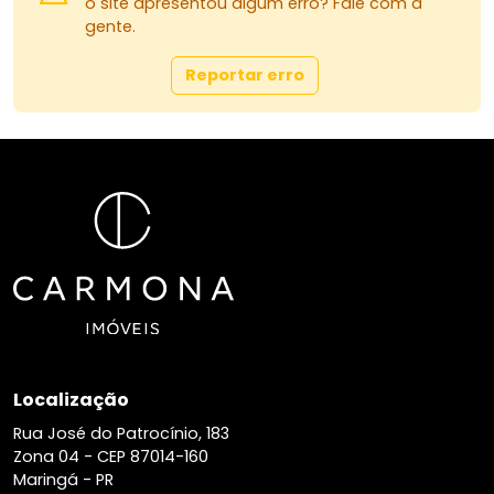
o site apresentou algum erro? Fale com a
Uma excelente oportunidade também para quem
gente.
procura imóvel na região do Jardim Centro Cívico,
com fácil acesso e ótima valorização.
Reportar erro
Me chama que eu te passo valor, condições de
financiamento e agendamos uma visita!
Localização
Rua José do Patrocínio, 183
Zona 04 -
CEP 87014-160
Maringá - PR