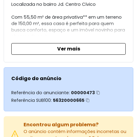
Localizada no bairro Jd. Centro Cívico
Com 55,50 m² de área privativa** em um terreno
de 150,00 m², essa casa é perfeita para quem
busca conforto, espaço e um imóvel novinho para
chamar de seu!
Ver mais
Diferenciais do imóvel:
* 2 dormitórios
* Sala e cozinha conjugadas
* Área de serviço coberta
Código do anúncio
* 2 vagas de garagem
* Amplo espaço nos fundos
Referência do anunciante:
00000473
* Churrasqueira
Referência SUB100:
56320000665
* Construção recente (2025)
* Nunca habitada
Imóvel novo, sem mobília, ideal para você
Encontrou algum problema?
personalizar do seu jeito!
O anúncio contém informações incorretas ou