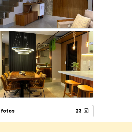
Piso Superio
Cozinha in
Lavanderia
1 banheiro 
1 quarto de
Espaço spa
Pergolado 
Jacuzzi pri
3 vagas de
 fotos
23
Perfeito pa
momentos 