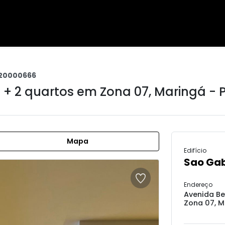
20000666
e + 2 quartos em
Zona 07
,
Maringá - 
Mapa
Edifício
Sao Gab
Endereço
Avenida Be
Zona 07, M