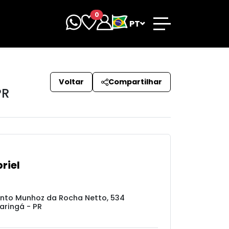
0
PT
Voltar
Compartilhar
PR
riel
nto Munhoz da Rocha Netto, 534
aringá - PR