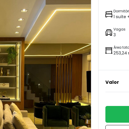
Dormitór
1 suíte
Vagas
3
Área tota
253,24
Valor