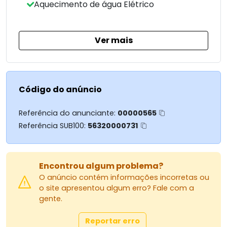
Aquecimento de água Elétrico
imóvel tambem conta co sistema de segurança
com câmera, alarme e cerca elétrica, com
aquecedor solar para piscina
Ver mais
Entre em contato para mais informações e
agende uma visita para conhecer pessoalmente
esta oportunidade.
Código do anúncio
Referência do anunciante:
00000565
Referência SUB100:
56320000731
Encontrou algum problema?
O anúncio contém informações incorretas ou
o site apresentou algum erro? Fale com a
gente.
Reportar erro