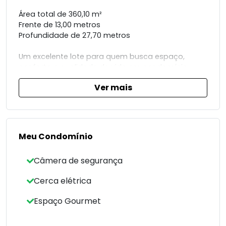
Área total de 360,10 m²
Frente de 13,00 metros
Profundidade de 27,70 metros
Um excelente lote para quem busca espaço,
conforto e qualidade de vida em condomínio
fechado. Terreno com ótima metragem e
Ver mais
excelente aproveitamento para projetos
modernos e sofisticados.
Entre em contato e saiba mais.
Meu Condomínio
Câmera de segurança
Cerca elétrica
Espaço Gourmet