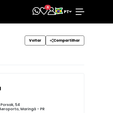
0
PT
Voltar
Compartilhar
d
Porsak, 54
eroporto, Maringá - PR