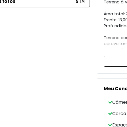
s fotos
5
Terreno à 
Área total:
Frente: 13,
Profundida
Terreno c
aproveitam
Localizado
segurança 
Meu Con
Câmer
Cerca 
Espaç