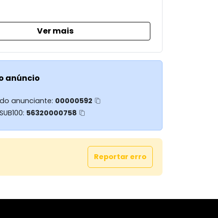
Ver mais
o anúncio
 do anunciante:
00000592
 SUB100:
56320000758
Reportar erro