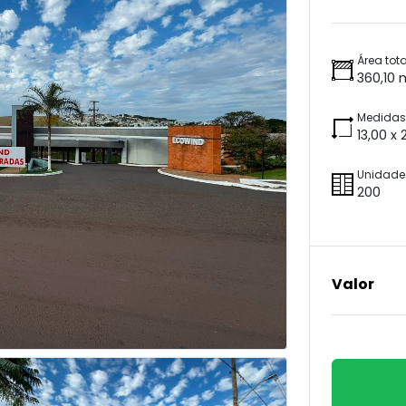
Área tota
360,10 
Medidas 
13,00 x 
Unidade
200
Valor