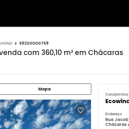
omínio
56320000758
venda com 360,10 m² em
Chácaras
Mapa
Condomínio
Ecowin
Endereço
Rua Jacob 
Chácaras A