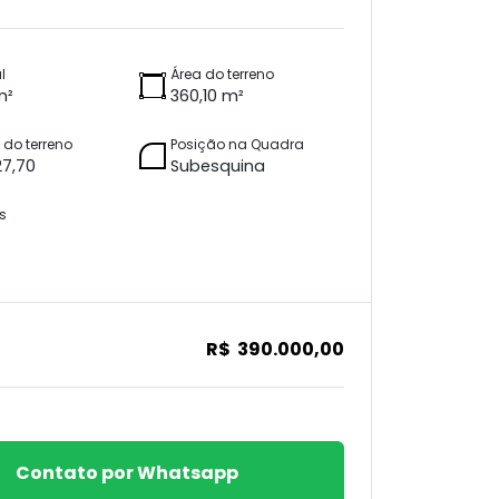
l
Área do terreno
m²
360,10 m²
do terreno
Posição na Quadra
27,70
Subesquina
s
R$ 390.000,00
Contato por Whatsapp