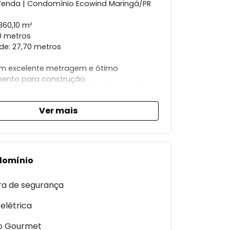
Venda | Condomínio Ecowind Maringá/PR
 360,10 m²
00 metros
de: 27,70 metros
om excelente metragem e ótimo
ento para construção.
 em condomínio fechado, oferecendo
e tranquilidade.
Ver mais
domínio
a de segurança
elétrica
o Gourmet