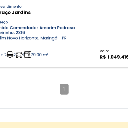
eendimento
raço Jardins
reço
nida Comendador Amorim Pedrosa
irinho, 2316
im Novo Horizonte, Maringá - PR
Valor
 + 2
2
1
79,00 m²
R$ 1.049.41
1