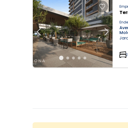
Empr
Ter
Ende
Ave
Mole
Previous
Next
Jard
1