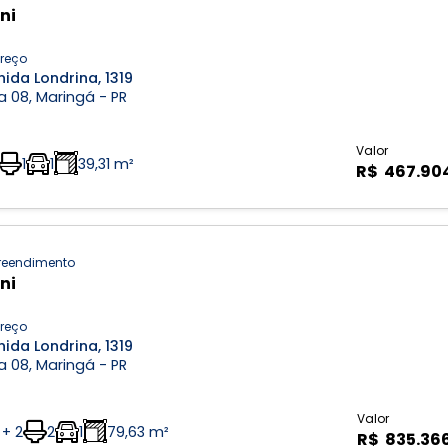
ni
reço
ida Londrina, 1319
 08, Maringá - PR
Valor
1
1
39,31 m²
R$ 467.90
eendimento
ni
reço
ida Londrina, 1319
 08, Maringá - PR
Valor
 + 2
2
1
79,63 m²
R$ 835.36