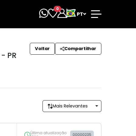
0
PT
Voltar
Compartilhar
- PR
Mais Relevantes
Última atualização
00000235