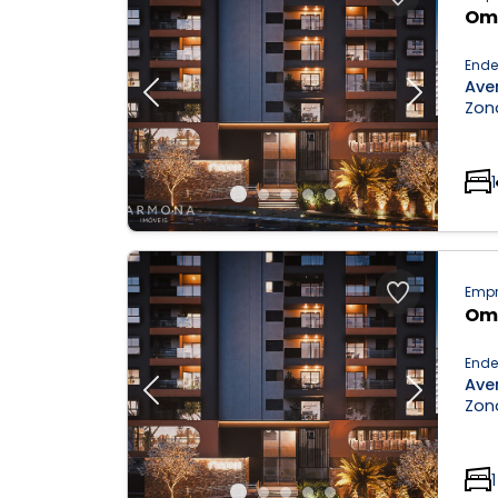
Om
Ende
Aven
Previous
Next
Zona
1
Empr
Om
Ende
Aven
Previous
Next
Zona
1