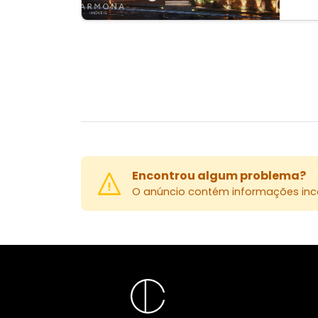
Encontrou algum problema?
O anúncio contém informações inco