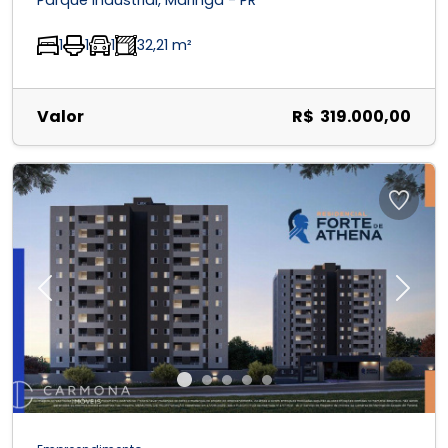
Parque Industrial, Maringá - PR
1
1
1
32,21 m²
Valor
R$ 319.000,00
Previous
Next