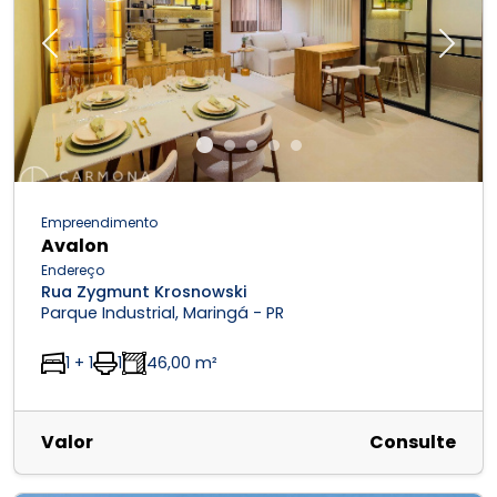
Previous
Next
Empreendimento
Avalon
Endereço
Rua Zygmunt Krosnowski
Parque Industrial, Maringá - PR
1 + 1
1
46,00 m²
Valor
Consulte