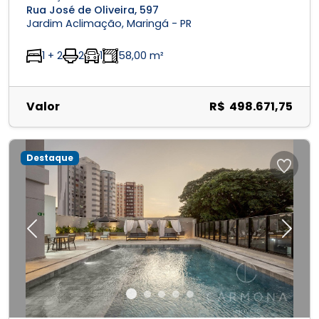
Rua José de Oliveira, 597
Jardim Aclimação, Maringá - PR
1 + 2
2
1
58,00 m²
Valor
R$ 498.671,75
Destaque
Previous
Next