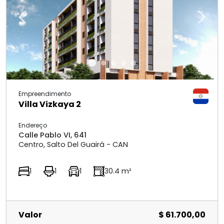
Previous
Next
Empreendimento
Villa Vizkaya 2
Endereço
Calle Pablo VI, 641
Centro, Salto Del Guairá - CAN
1
1
1
30.4 m²
Valor
$ 61.700,00