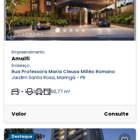
Previous
Next
Empreendimento
Amalfi
Endereço
Rua Professora Maria Cleusa Milléo Romano
Jardim Santa Rosa, Maringá - PR
1 + 1
2
1
60,77 m²
Valor
Consulte
Destaque