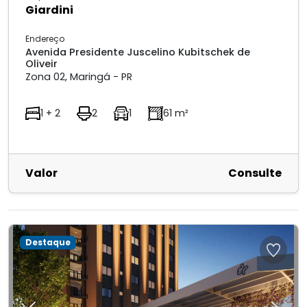
Giardini
Endereço
Avenida Presidente Juscelino Kubitschek de
Oliveir
Zona 02, Maringá - PR
1 + 2
2
1
61 m²
Valor
Consulte
Destaque