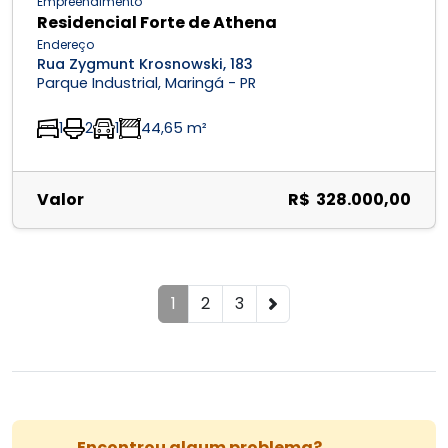
Empreendimento
Residencial Forte de Athena
Endereço
Rua Zygmunt Krosnowski, 183
Parque Industrial, Maringá - PR
1
2
1
44,65 m²
Valor
R$ 328.000,00
1
2
3
Encontrou algum problema?