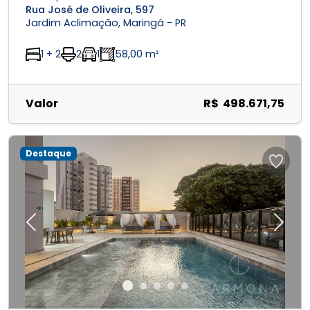
Rua José de Oliveira, 597
Jardim Aclimação, Maringá - PR
1 + 2
2
1
58,00 m²
Valor
R$ 498.671,75
Destaque
Previous
Next