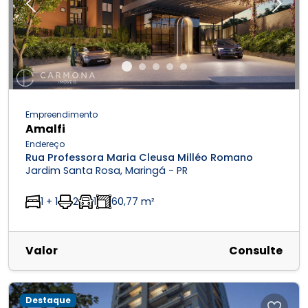
Previous
Next
Empreendimento
Amalfi
Endereço
Rua Professora Maria Cleusa Milléo Romano
Jardim Santa Rosa, Maringá - PR
1 + 1
2
1
60,77 m²
Valor
Consulte
Destaque