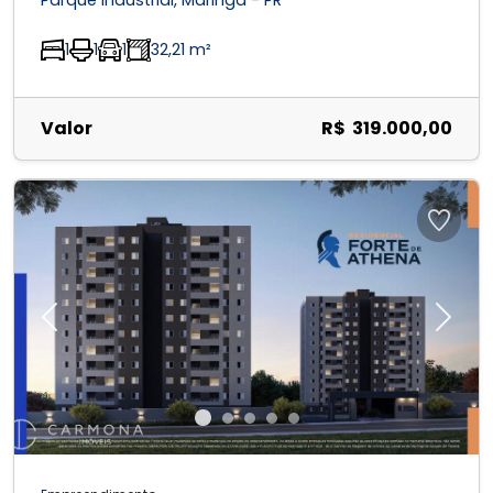
Parque Industrial, Maringá - PR
1
1
1
32,21 m²
Valor
R$ 319.000,00
Previous
Next