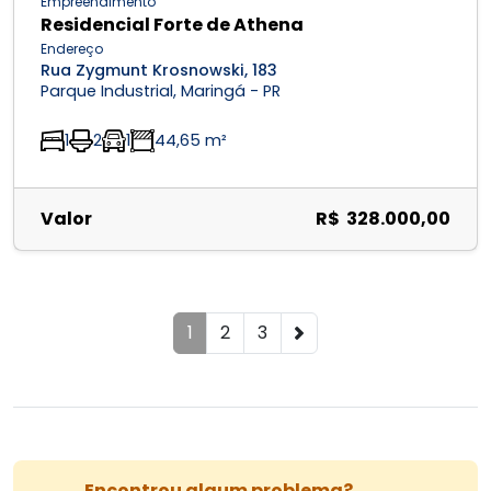
Empreendimento
Residencial Forte de Athena
Endereço
Rua Zygmunt Krosnowski, 183
Parque Industrial, Maringá - PR
1
2
1
44,65 m²
Valor
R$ 328.000,00
1
2
3
Encontrou algum problema?