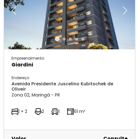
Previous
Next
Empreendimento
Giardini
Endereço
Avenida Presidente Juscelino Kubitschek de
Oliveir
Zona 02, Maringá - PR
1 + 2
2
1
61 m²
Valor
Consulte