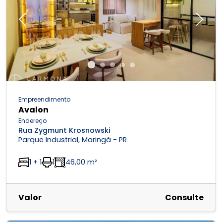
Previous
Next
Empreendimento
Avalon
Endereço
Rua Zygmunt Krosnowski
Parque Industrial, Maringá - PR
1 + 1
1
46,00 m²
Valor
Consulte