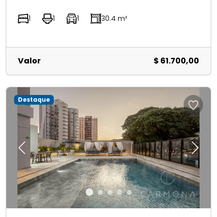
1
1
1
30.4 m²
Valor
$ 61.700,00
Destaque
Previous
Next