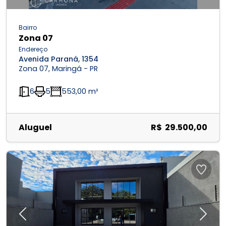
Bairro
Zona 07
Endereço
Avenida Paraná, 1354
Zona 07, Maringá - PR
6
5
553,00 m²
Aluguel
R$ 29.500,00
Previous
Next