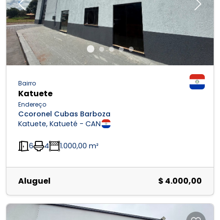
Previous
Next
Bairro
Katuete
Endereço
Ccoronel Cubas Barboza
Katuete, Katueté - CAN
6
4
1.000,00 m²
Aluguel
$ 4.000,00