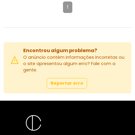
1
Encontrou algum problema?
O anúncio contém informações incorretas ou
o site apresentou algum erro? Fale com a
gente.
Reportar erro