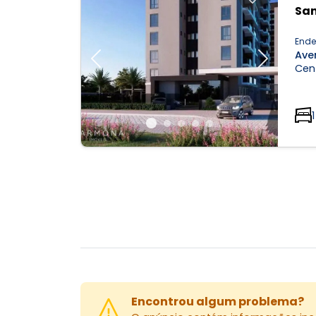
San
Ende
Ave
Previous
Next
Cent
1
Encontrou algum problema?