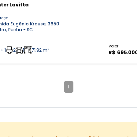
ter Lavitta
reço
nida Eugênio Krause, 3650
ro, Penha - SC
Valor
 + 1
2
1
71,92 m²
R$ 695.00
1