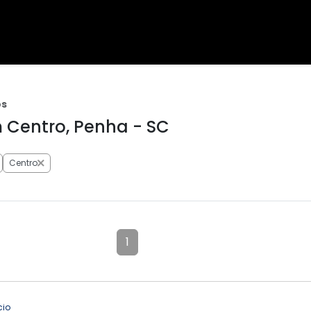
os
Centro, Penha - SC
Centro
1
cio