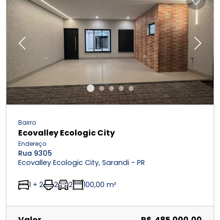
Previous
Next
Bairro
Ecovalley Ecologic City
Endereço
Rua 9305
Ecovalley Ecologic City, Sarandi - PR
1 + 2
2
2
100,00 m²
Valor
R$ 485.000,00