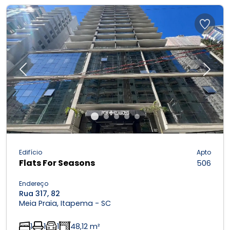
Previous
Next
Edifício
Apto
Flats For Seasons
506
Endereço
Rua 317, 82
Meia Praia, Itapema - SC
1
1
1
48,12 m²