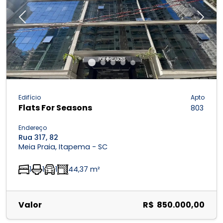
Previous
Next
Edifício
Apto
Flats For Seasons
803
Endereço
Rua 317, 82
Meia Praia, Itapema - SC
1
1
1
44,37 m²
Valor
R$ 850.000,00