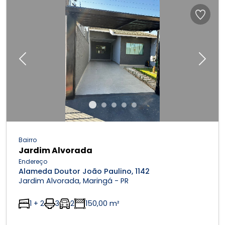
Previous
Next
Bairro
Jardim Alvorada
Endereço
Alameda Doutor João Paulino, 1142
Jardim Alvorada, Maringá - PR
1 + 2
3
2
150,00 m²