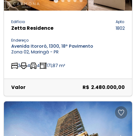
Edifício
Apto
Zetta Residence
1802
Endereço
Avenida Itororó, 1300, 18º Pavimento
Zona 02, Maringá - PR
3
4
4
171,87 m²
Valor
R$ 2.480.000,00