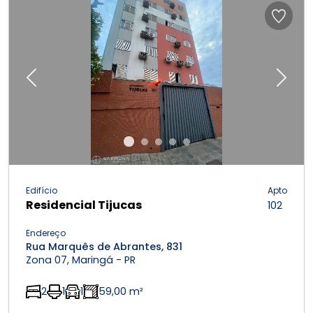
Previous
Next
Edifício
Apto
Residencial Tijucas
102
Endereço
Rua Marquês de Abrantes, 831
Zona 07, Maringá - PR
2
1
1
59,00 m²