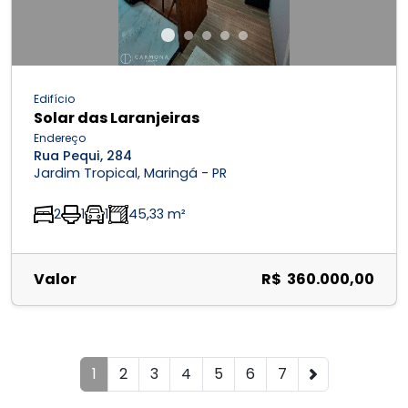
Edifício
Solar das Laranjeiras
Endereço
Rua Pequi, 284
Jardim Tropical, Maringá - PR
2
1
1
45,33 m²
Valor
R$ 360.000,00
1
2
3
4
5
6
7