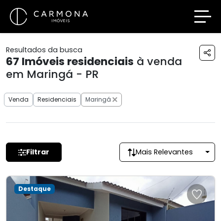
Resultados da busca
67
Imóveis residenciais
à venda
em Maringá - PR
Venda
Residenciais
Maringá
Filtrar
Mais Relevantes
Destaque