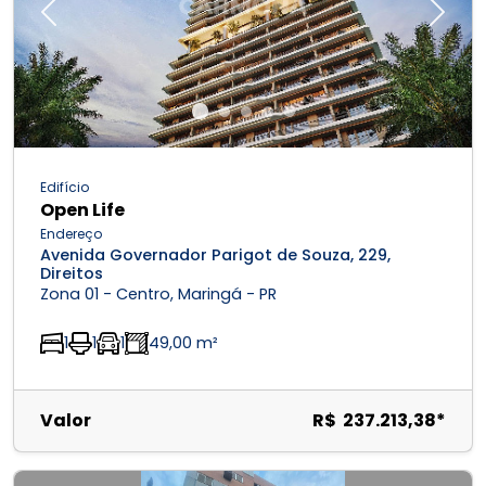
Previous
Next
Edifício
Open Life
Endereço
Avenida Governador Parigot de Souza, 229,
Direitos
Zona 01 - Centro, Maringá - PR
1
1
1
49,00 m²
Valor
R$ 237.213,38*