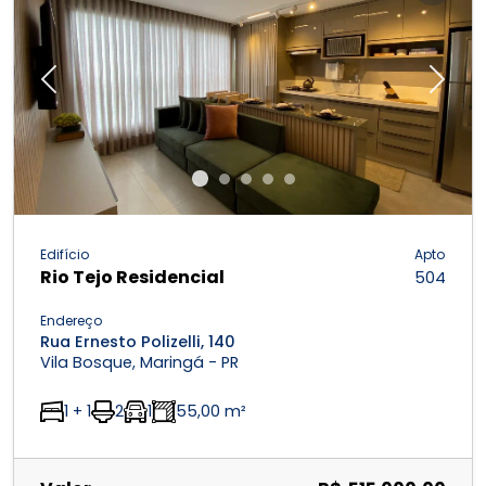
Previous
Next
Edifício
Apto
Rio Tejo Residencial
504
Endereço
Rua Ernesto Polizelli, 140
Vila Bosque, Maringá - PR
1 + 1
2
1
55,00 m²