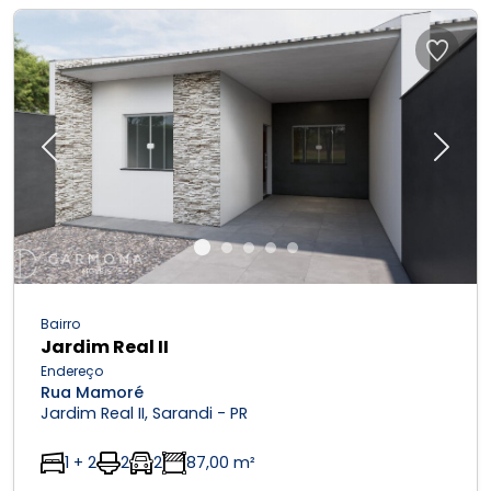
Previous
Next
Bairro
Jardim Real II
Endereço
Rua Mamoré
Jardim Real II, Sarandi - PR
1 + 2
2
2
87,00 m²