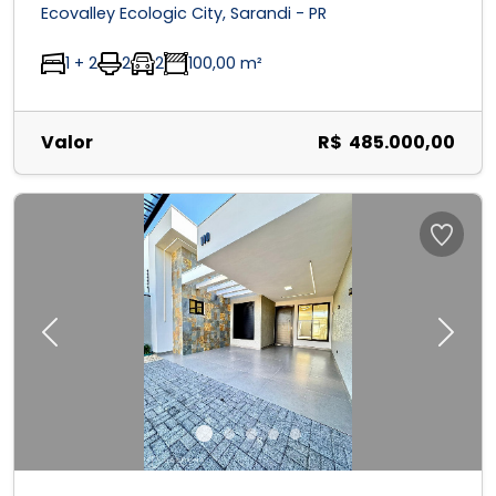
Ecovalley Ecologic City, Sarandi - PR
1 + 2
2
2
100,00 m²
Valor
R$ 485.000,00
Previous
Next