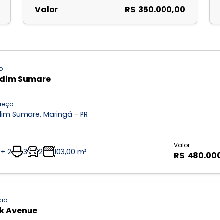
Valor
R$ 350.000,00
o
rdim Sumare
reço
dim Sumare, Maringá - PR
Valor
 + 2
3
2
103,00 m²
R$ 480.00
cio
k Avenue