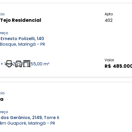
cio
Apto
 Tejo Residencial
402
reço
Ernesto Polizelli, 140
 Bosque, Maringá - PR
Valor
 + 1
2
1
55,00 m²
R$ 485.00
cio
ra
reço
dos Gerânios, 2149, Torre Ii
dim Guaporé, Maringá - PR