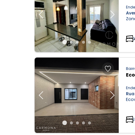
Ende
Ave
Previous
Next
Zona
1
Bairr
Eco
Ende
Rua
Previous
Next
Ecov
1