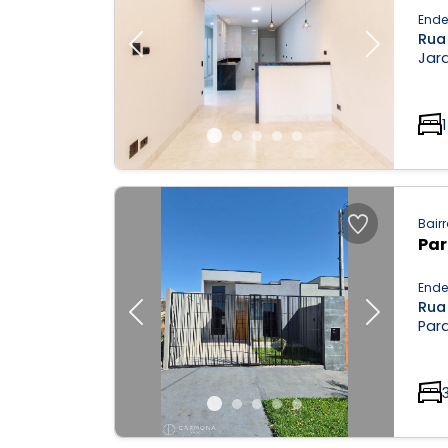
Ende
Rua 
Previous
Next
Jard
1
Bairr
Par
Ende
Rua 
Previous
Next
Parq