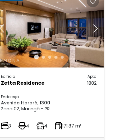
Previous
Next
Edifício
Apto
Zetta Residence
1802
Endereço
Avenida Itororó, 1300
Zona 02, Maringá - PR
3
4
4
171.87 m²