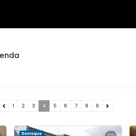
venda
1
2
3
4
5
6
7
8
9
Destaque