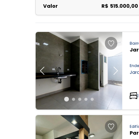
Valor
R$ 515.000,00
Bairr
Ja
Ende
Jar
Previous
Next
1
Edifí
Par