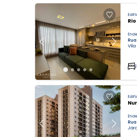
Edifí
Rio
Ende
Rua 
Previous
Next
Vila
1
Edifí
Nu
Ende
Rua 
Previous
Next
Jar