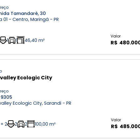
reço
nida Tamandaré, 30
 01 - Centro, Maringá - PR
Valor
1
1
46,40 m²
R$ 480.00
o
valley Ecologic City
reço
 9305
alley Ecologic City, Sarandi - PR
Valor
 + 2
2
2
100,00 m²
R$ 485.00