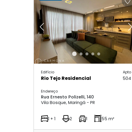
Previous
Edifício
Apto
Rio Tejo Residencial
504
Endereço
Rua Ernesto Polizelli, 140
Vila Bosque, Maringá - PR
1 + 1
2
1
55 m²