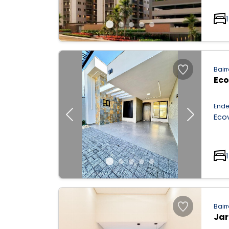
1
Bairr
Eco
Ende
Ecov
Previous
Next
1
Bairr
Jar