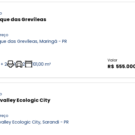
o
que das Grevíleas
reço
ue das Grevíleas, Maringá - PR
Valor
 + 2
1
2
101,00 m²
R$ 555.00
o
valley Ecologic City
reço
alley Ecologic City, Sarandi - PR