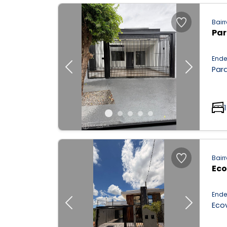
Bairr
Par
Ende
Parq
Previous
Next
1
Bairr
Eco
Ende
Ecov
Previous
Next