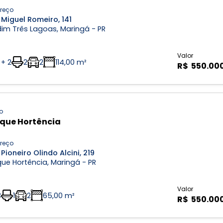
reço
Miguel Romeiro, 141
im Três Lagoas, Maringá - PR
Valor
 + 2
2
2
114,00 m²
R$ 550.00
o
que Hortência
reço
Pioneiro Olindo Alcini, 219
ue Hortência, Maringá - PR
Valor
3
1
2
65,00 m²
R$ 550.00