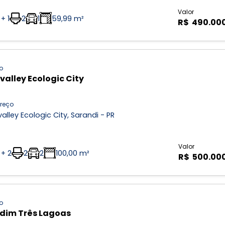
Valor
 + 1
2
1
59,99 m²
R$ 490.00
o
valley Ecologic City
reço
alley Ecologic City, Sarandi - PR
Valor
 + 2
2
2
100,00 m²
R$ 500.00
o
dim Três Lagoas