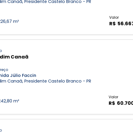
dim Canaã, Presidente Castelo Branco - PR
Valor
226,67 m²
R$ 56.66
o
rdim Canaã
reço
ida Júlio Faccin
dim Canaã, Presidente Castelo Branco - PR
Valor
242,80 m²
R$ 60.70
o