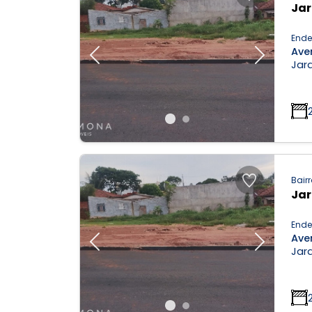
Ja
Ende
Aven
Previous
Next
Jar
Bairr
Ja
Ende
Aven
Previous
Next
Jar