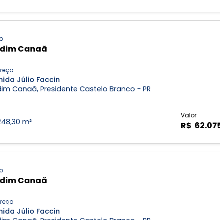
o
rdim Canaã
reço
ida Júlio Faccin
dim Canaã, Presidente Castelo Branco - PR
Valor
248,30 m²
R$ 62.07
o
rdim Canaã
reço
ida Júlio Faccin