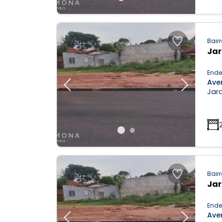
Bairr
Ja
Ende
Aven
Previous
Next
Jar
Bairr
Ja
Ende
Aven