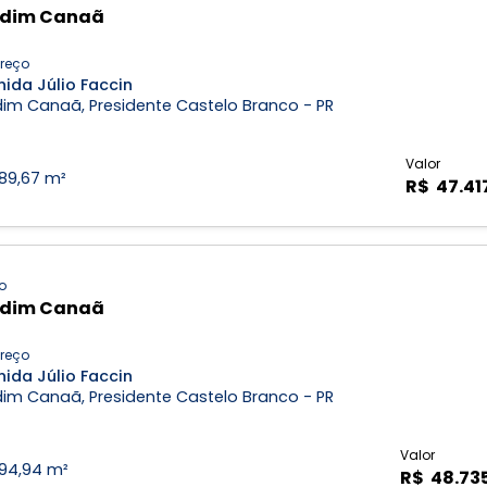
rdim Canaã
reço
ida Júlio Faccin
dim Canaã, Presidente Castelo Branco - PR
Valor
189,67 m²
R$ 47.41
o
rdim Canaã
reço
ida Júlio Faccin
dim Canaã, Presidente Castelo Branco - PR
Valor
194,94 m²
R$ 48.73