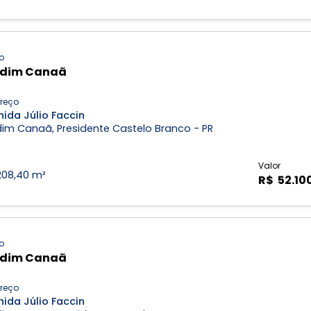
o
rdim Canaã
reço
ida Júlio Faccin
dim Canaã, Presidente Castelo Branco - PR
Valor
208,40 m²
R$ 52.10
o
rdim Canaã
reço
ida Júlio Faccin