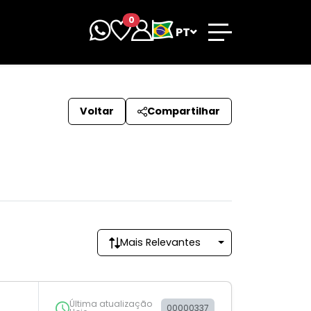
0
PT
Voltar
Compartilhar
Mais Relevantes
Última atualização
00000337