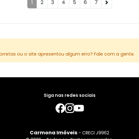
1
2
3
4
5
6
7
rretas ou o site apresentou algum erro? Fale com a gente.
Siga nas redes sociais
Carmona Imóveis
- CRECI J9962