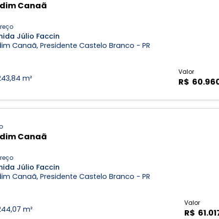
rdim Canaã
reço
ida Júlio Faccin
dim Canaã, Presidente Castelo Branco - PR
Valor
243,84 m²
R$ 60.96
o
rdim Canaã
reço
ida Júlio Faccin
dim Canaã, Presidente Castelo Branco - PR
Valor
244,07 m²
R$ 61.01