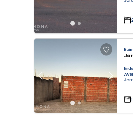
Jar
Bairr
Ja
Ende
Ave
Previous
Next
Jard