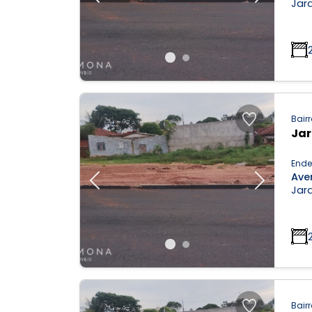
Previous
Next
Jar
Bairr
Ja
Ende
Aven
Previous
Next
Jar
Bairr