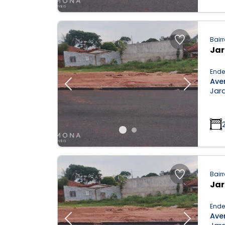
Bairr
Ja
Ende
Aven
Previous
Next
Jar
Bairr
Ja
Ende
Aven
Previous
Next