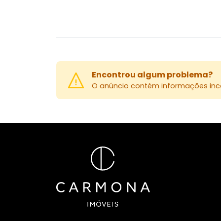
Encontrou algum problema?
O anúncio contém informações inco