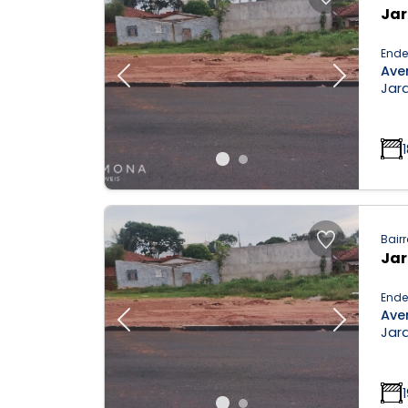
Ja
Ende
Aven
Previous
Next
Jar
Bairr
Ja
Ende
Aven
Previous
Next
Jar