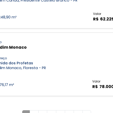
dim Canaã, Presidente Castelo Branco - PR
Valor
248,90 m²
R$ 62.22
o
rdim Monaco
reço
nida dos Profetas
im Monaco, Floresta - PR
Valor
176,17 m²
R$ 78.00