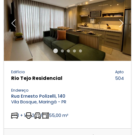
Previous
Next
Edifício
Apto
Rio Tejo Residencial
504
Endereço
Rua Ernesto Polizelli, 140
Vila Bosque, Maringá - PR
1 + 1
2
1
55,00 m²