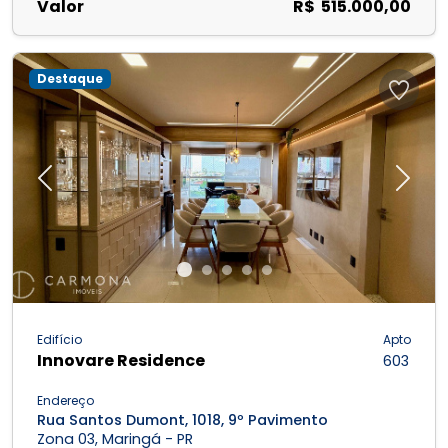
Valor
R$ 515.000,00
Destaque
Previous
Next
Edifício
Apto
Innovare Residence
603
Endereço
Rua Santos Dumont, 1018, 9º Pavimento
Zona 03, Maringá - PR