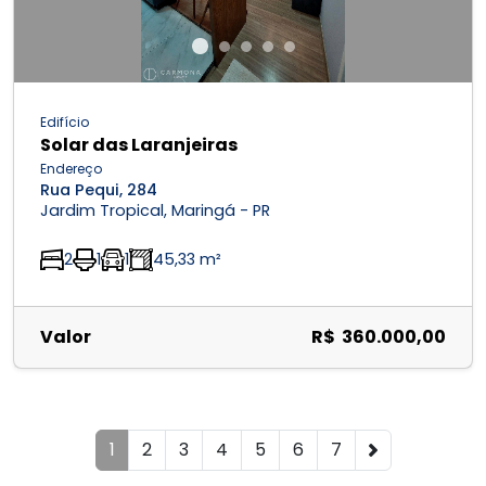
Edifício
Solar das Laranjeiras
Endereço
Rua Pequi, 284
Jardim Tropical, Maringá - PR
2
1
1
45,33 m²
Valor
R$ 360.000,00
1
2
3
4
5
6
7