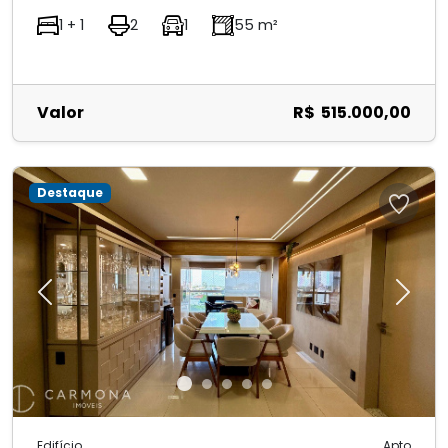
1 + 1
2
1
55 m²
Valor
R$ 515.000,00
Destaque
Previous
Next
Edifício
Apto