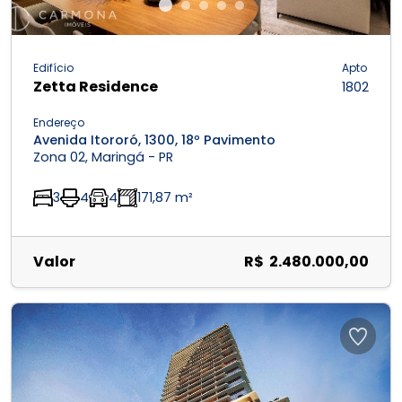
Edifício
Apto
Zetta Residence
1802
Endereço
Avenida Itororó, 1300, 18º Pavimento
Zona 02, Maringá - PR
3
4
4
171,87 m²
Valor
R$ 2.480.000,00