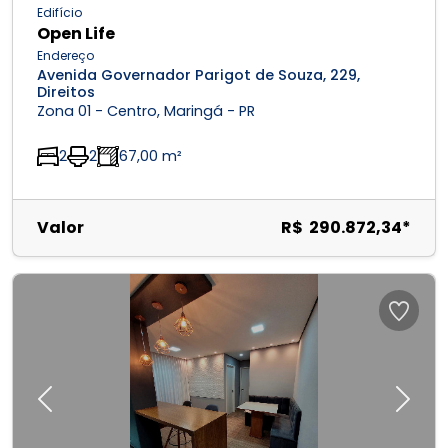
Edifício
Open Life
Endereço
Avenida Governador Parigot de Souza, 229,
Direitos
Zona 01 - Centro, Maringá - PR
2
2
67,00 m²
Valor
R$ 290.872,34*
Previous
Next