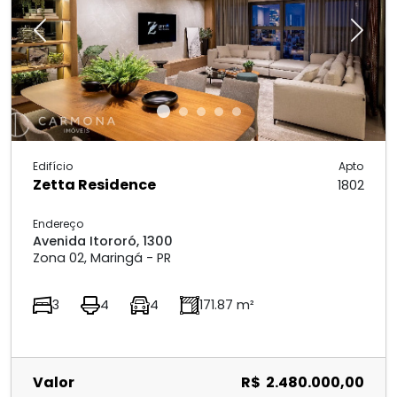
Previous
Next
Edifício
Apto
Zetta Residence
1802
Endereço
Avenida Itororó, 1300
Zona 02, Maringá - PR
3
4
4
171.87 m²
Valor
R$ 2.480.000,00