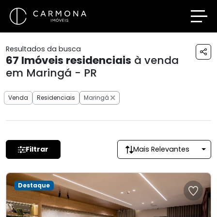
Resultados da busca
67
Imóveis residenciais
à venda
em Maringá - PR
Venda
Residenciais
Maringá
Filtrar
Mais Relevantes
Destaque