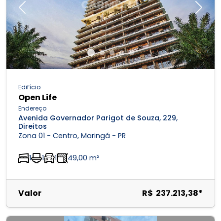
Previous
Next
Edifício
Open Life
Endereço
Avenida Governador Parigot de Souza, 229,
Direitos
Zona 01 - Centro, Maringá - PR
1
1
1
49,00 m²
Valor
R$ 237.213,38*