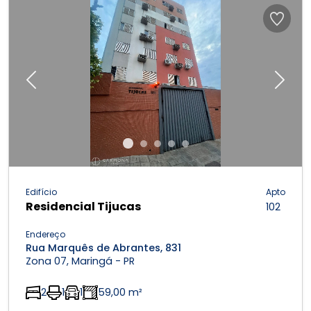
Previous
Next
Edifício
Apto
Residencial Tijucas
102
Endereço
Rua Marquês de Abrantes, 831
Zona 07, Maringá - PR
2
1
1
59,00 m²